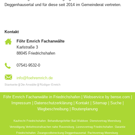
Deggenhausertal und für diese seit 2014 im Gemeinderat vertreten.
Kontakt
Föhr Emrich Fachanwälte
Karlstraße 3
88045 Friedrichshafen
07541-9532-0
info@foehremrich.de
Startseite
|
Die Anwälte
|
Rüdiger Emrich
Föhr Emrich Fachanwälte in Friedrichshafen | Webservice by
bense.com
|
Impressum
|
Datenschutzerklärung
|
Kontakt
|
Sitemap
|
Suche
|
Wegbeschreibung
|
Routenplanung
Kaufrecht Friedrichshafen
,
Behandlungsfehler Bad Waldsee
,
Dienstvertrag Meersburg
,
Verteidigung Verkehrsstrafsachen nahe Ravensburg
,
Lizenzvertrag Friedrichshafen
,
Garantie
Friedrichshafen
,
Zwangsvollstreckung Deggenhausertal
,
Pachtvertrag Meersburg
,