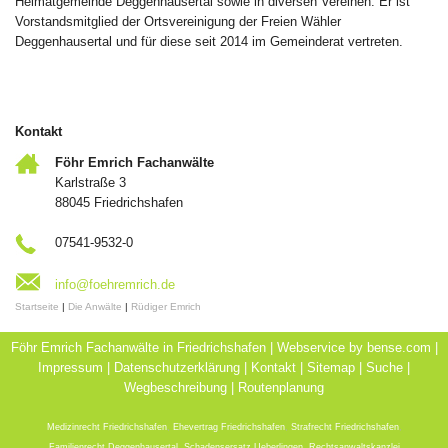
Heimatgemeinde Deggenhausertal sowie in diversen Vereinen. Er ist
Vorstandsmitglied der Ortsvereinigung der Freien Wähler
Deggenhausertal und für diese seit 2014 im Gemeinderat vertreten.
Kontakt
Föhr Emrich Fachanwälte
Karlstraße 3
88045 Friedrichshafen
07541-9532-0
info@foehremrich.de
Startseite
|
Die Anwälte
|
Rüdiger Emrich
Föhr Emrich Fachanwälte in Friedrichshafen | Webservice by
bense.com
|
Impressum
|
Datenschutzerklärung
|
Kontakt
|
Sitemap
|
Suche
|
Wegbeschreibung
|
Routenplanung
Medizinrecht Friedrichshafen
,
Ehevertrag Friedrichshafen
,
Strafrecht Friedrichshafen
,
Familienrecht Deggenhausertal
,
Schadensersatz Ueberlingen
,
Rechtsanwaltskanzlei