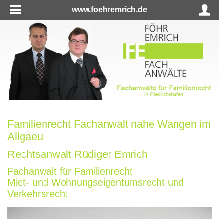
www.foehremrich.de
Familienrecht Fachanwalt nahe Wangen im
Allgaeu
Rechtsanwalt Rüdiger Emrich
Fachanwalt für Familienrecht
Miet- und Wohnungseigentumsrecht und
Verkehrsrecht