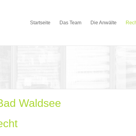
Startseite
Das Team
Die Anwälte
Rech
Bad Waldsee
echt