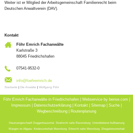
Weiter ist er Mitglied der Arbeitsgemeinschaft Familienrecht beim
Deutschen Anwaltverein (DAV).
Kontakt
Föhr Emrich Fachanwälte
Karlstraße 3
88045 Friedrichshafen
07541-9532-0
info@foehremrich.de
Startseite
|
Die Anwälte
|
Wolfgang Föhr
Föhr Emrich Fachanwälte in Friedrichshafen | Webservice by
bense.com
|
Impressum
|
Datenschutzerklärung
|
Kontakt
|
Sitemap
|
Suche
|
Wegbeschreibung
|
Routenplanung
Haustuergeschaeft Deggenhausertal
,
Strafrecht nahe Ravensburg
,
Unterbliebene Aufklaerung
Wangen im Allgaeu
,
Kindesunterhalt Meersburg
,
Erbrecht nahe Meersburg
,
Ehegattenunterhalt