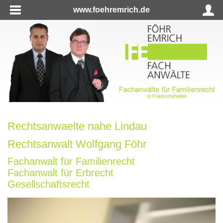
www.foehremrich.de
Rechtsanwaelte nahe Lindau
Rechtsanwalt Wolfgang Föhr
Fachanwalt für Familienrecht
Fachanwalt für Erbrecht
Gesellschaftsrecht