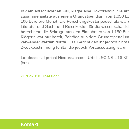
In dem entschiedenen Fall, klagte eine Doktorandin. Sie erh
zusammensetzte aus einem Grundstipendium von 1.050 Eu
100 Euro pro Monat. Die Forschungskostenpauschale war d
Literatur und Sach- und Reisekosten für die wissenschaftl
berechnete die Beiträge aus den Einnahmen von 1.150 Euro 
Klägerin war nur bereit, Beiträge aus dem Grundstipendiu
verwendet werden durfte. Das Gericht gab ihr jedoch nicht 
Zweckbestimmung fehlte, die jedoch Voraussetzung ist, um 
Landessozialgericht Niedersachsen, Urteil LSG NS L 16 K
[bns]
Zurück zur Übersicht...
Kontakt