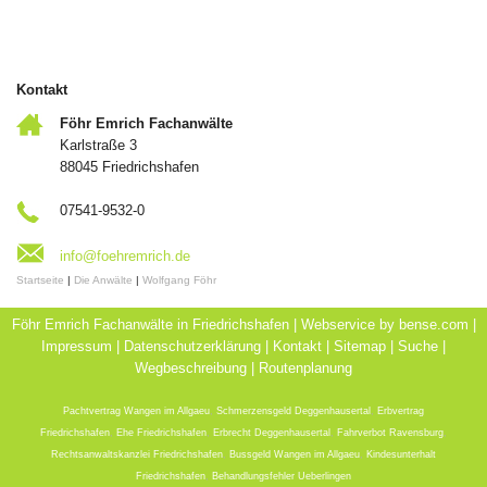
Kontakt
Föhr Emrich Fachanwälte
Karlstraße 3
88045 Friedrichshafen
07541-9532-0
info@foehremrich.de
Startseite
|
Die Anwälte
|
Wolfgang Föhr
Föhr Emrich Fachanwälte in Friedrichshafen | Webservice by
bense.com
|
Impressum
|
Datenschutzerklärung
|
Kontakt
|
Sitemap
|
Suche
|
Wegbeschreibung
|
Routenplanung
Pachtvertrag Wangen im Allgaeu
,
Schmerzensgeld Deggenhausertal
,
Erbvertrag
Friedrichshafen
,
Ehe Friedrichshafen
,
Erbrecht Deggenhausertal
,
Fahrverbot Ravensburg
,
Rechtsanwaltskanzlei Friedrichshafen
,
Bussgeld Wangen im Allgaeu
,
Kindesunterhalt
Friedrichshafen
,
Behandlungsfehler Ueberlingen