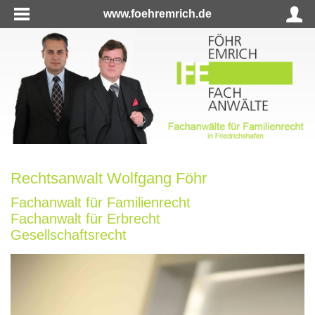
www.foehremrich.de
Rechtsanwalt Wolfgang Föhr
Fachanwalt für Familienrecht
Fachanwalt für Erbrecht
Gesellschaftsrecht